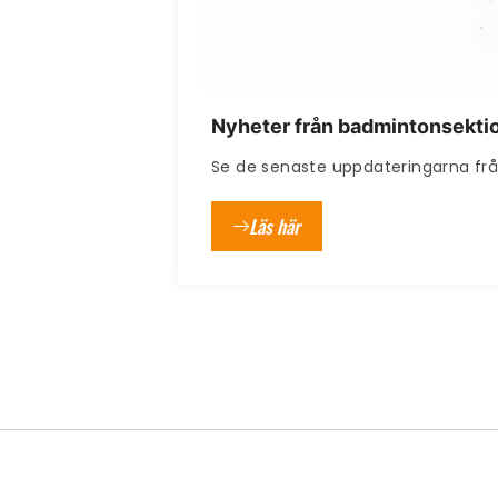
Nyheter från badmintonsekti
Se de senaste uppdateringarna fr
Läs här