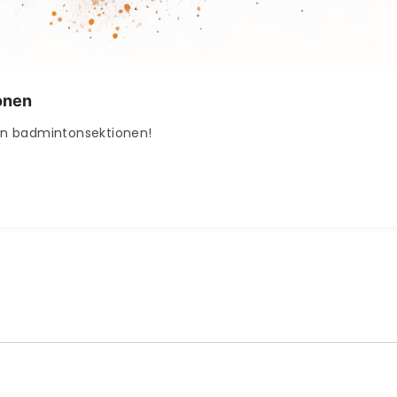
onen
ån badmintonsektionen!