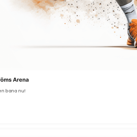
tröms Arena
 en bana nu!