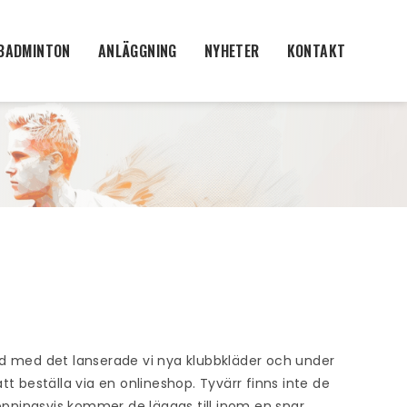
BADMINTON
ANLÄGGNING
NYHETER
KONTAKT
nd med det lanserade vi nya klubbkläder och under
 beställa via en onlineshop. Tyvärr finns inte de
ppningsvis kommer de läggas till inom en snar