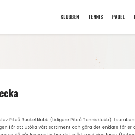
KLUBBEN
TENNIS
PADEL
vecka
ev Piteå Racketklubb (tidigare Piteå Tennisklubb). I samba
 för att utöka vårt sortiment och göra det enklare för er att
hoppen då vår leverantör har det svårt med sina lager (förho