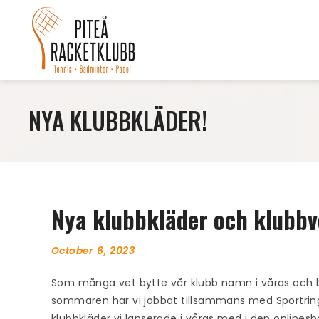
NYA KLUBBKLÄDER!
Nya klubbkläder och klubb
October 6, 2023
Som många vet bytte vår klubb namn i våras och bl
sommaren har vi jobbat tillsammans med Sportringen
klubbkläder vi lanserade i våras med i den onlines